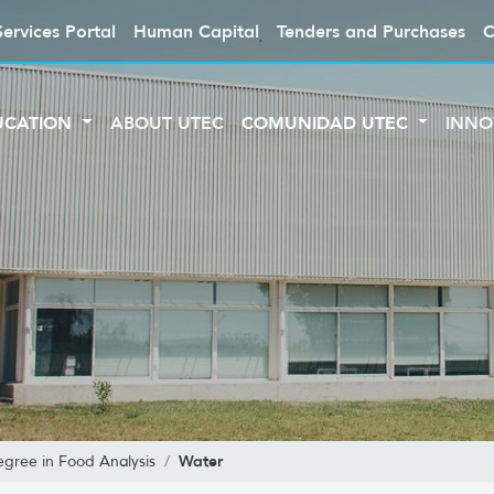
Services Portal
Human Capital
Tenders and Purchases
C
UCATION
ABOUT UTEC
COMUNIDAD UTEC
INNO
Water
egree in Food Analysis