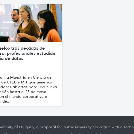
uelco tras décadas de
ra: profesionales estudian
ia de datos
ron la Maestría en Ciencia de
 de UTEC y MIT que tiene sus
pciones abiertas para una nueva
ación hasta el 25 de mayo.
on el mundo corporativo a
nde...
iversity of Uruguay, a proposal for public university education with a techno