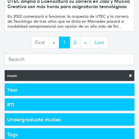
UTEC amplía a Licenciatura su carrera en Jazz y Música
Creativa con más horas para asignaturas tecnológicas
En 2022 comenzará a funcionar la orquesta de UTEC y la carrera
de Tecnólogo de tres años que se dicta en Mercedes pasará a
modalidad semipresencial con opción de un año más de for...
Anterior
Siguiente
First
«
1
2
»
Last
music
Year
RTI
Undergraduate studies
Tags