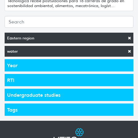
Tecnológica recibe postulaciones para 16 carreras de grado en
sostenibilidad ambiental, alimentos, mecatrónica, logíst...
Eastern region
water
Year
RTI
Undergraduate studies
Tags