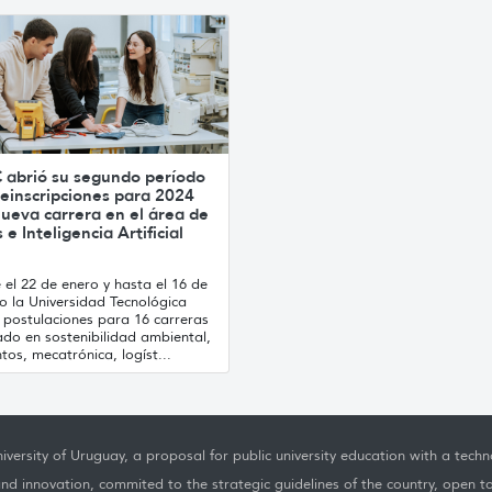
 abrió su segundo período
einscripciones para 2024
ueva carrera en el área de
 e Inteligencia Artificial
el 22 de enero y hasta el 16 de
o la Universidad Tecnológica
 postulaciones para 16 carreras
ado en sostenibilidad ambiental,
tos, mecatrónica, logíst...
iversity of Uruguay, a proposal for public university education with a techno
nd innovation, commited to the strategic guidelines of the country, open t