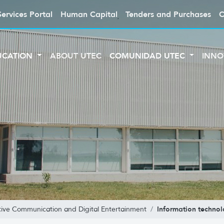
Services Portal
Human Capital
Tenders and Purchases
C
UCATION
ABOUT UTEC
COMUNIDAD UTEC
INNO
Information techno
tive Communication and Digital Entertainment