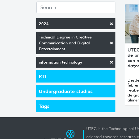
2024
Technical Degree in Creative
Communication and Digital
Entertainment
UTEC
de pr
con n
information technology
datos
RTI
Desde 
febrer
recibe
Undergraduate studies
de gr
alimen
Tags
UTEC is the Technological Un
oriented towards research a