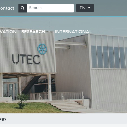
ontact
EN
VATION
RESEARCH
INTERNATIONAL
logy