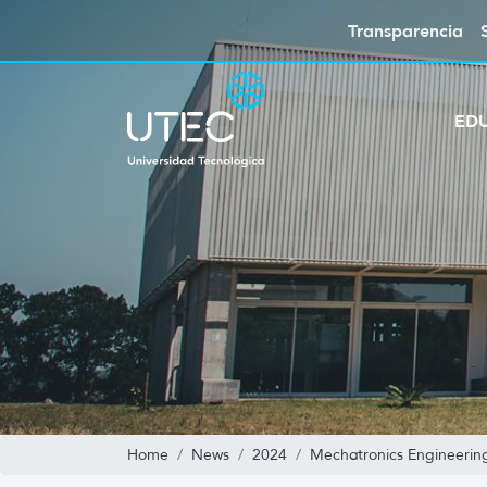
Transparencia
ED
Home
News
2024
Mechatronics Engineerin