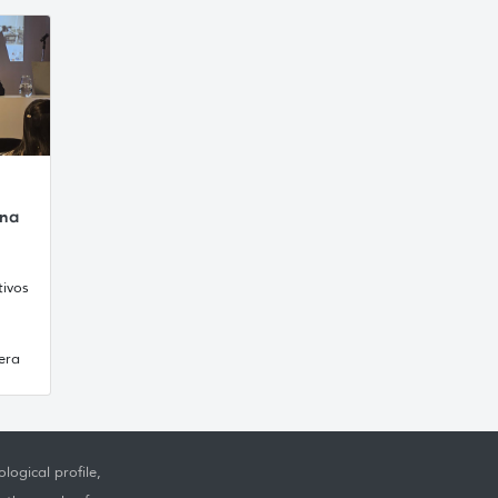
una
tivos
era
logical profile,