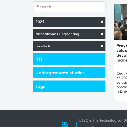
2024
Mechatronics Engineering
Proy
research
solu
desaf
RTI
made
Undergraduate studies
Cuatr
en 20
soluci
Tags
brech
I+D de
UTEC is the Technological Un