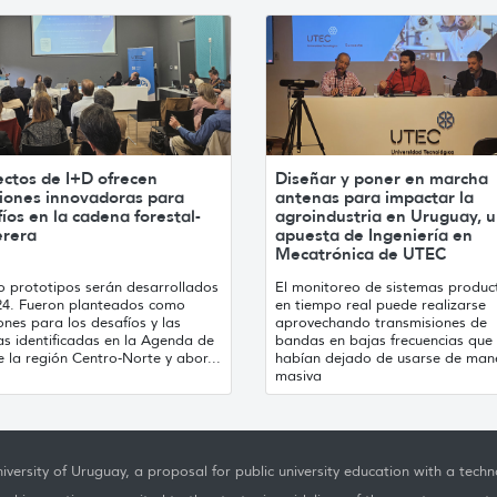
ectos de I+D ofrecen
Diseñar y poner en marcha
ciones innovadoras para
antenas para impactar la
íos en la cadena forestal-
agroindustria en Uruguay, 
rera
apuesta de Ingeniería en
Mecatrónica de UTEC
o prototipos serán desarrollados
El monitoreo de sistemas produc
24. Fueron planteados como
en tiempo real puede realizarse
ones para los desafíos y las
aprovechando transmisiones de
as identificadas en la Agenda de
bandas en bajas frecuencias que
 la región Centro-Norte y abor...
habían dejado de usarse de man
masiva
iversity of Uruguay, a proposal for public university education with a techno