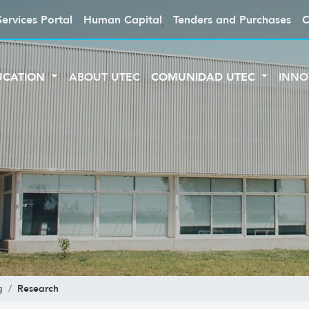
Services Portal
Human Capital
Tenders and Purchases
C
UCATION
ABOUT UTEC
COMUNIDAD UTEC
INNO
Research
g