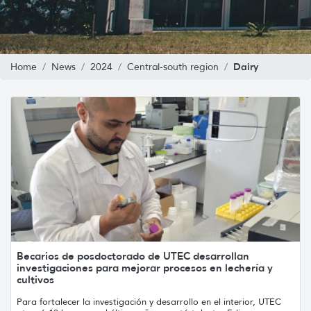
Dairy
Home
News
2024
Central-south region
Becarios de posdoctorado de UTEC desarrollan
investigaciones para mejorar procesos en lechería y
cultivos
Para fortalecer la investigación y desarrollo en el interior, UTEC