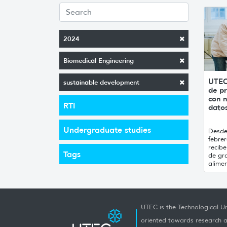
2024
Biomedical Engineering
UTEC
sustainable development
de pr
con n
RTI
datos
Undergraduate studies
Desde 
febrer
recibe
Tags
de gr
alimen
UTEC is the Technological Un
oriented towards research a