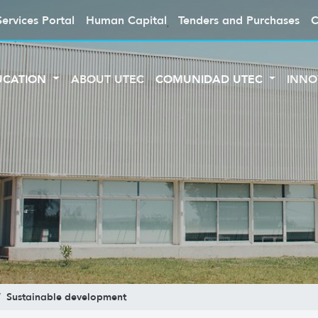
Services Portal
Human Capital
Tenders and Purchases
C
UCATION
ABOUT UTEC
COMUNIDAD UTEC
INNO
Sustainable development