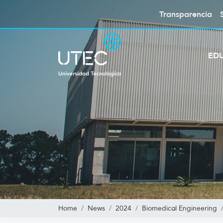
Transparencia
ED
Home
News
2024
Biomedical Engineering