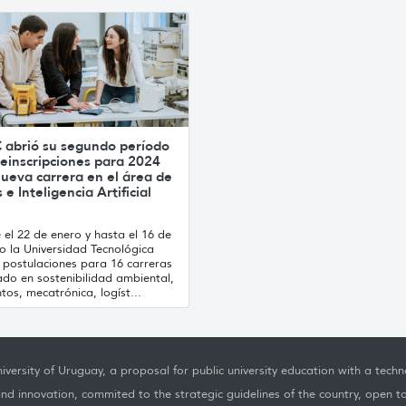
 abrió su segundo período
einscripciones para 2024
ueva carrera en el área de
 e Inteligencia Artificial
el 22 de enero y hasta el 16 de
o la Universidad Tecnológica
 postulaciones para 16 carreras
ado en sostenibilidad ambiental,
tos, mecatrónica, logíst...
iversity of Uruguay, a proposal for public university education with a techno
nd innovation, commited to the strategic guidelines of the country, open t