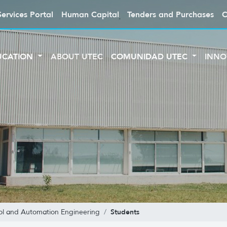
Services Portal
Human Capital
Tenders and Purchases
C
UCATION
ABOUT UTEC
COMUNIDAD UTEC
INNO
Students
ol and Automation Engineering