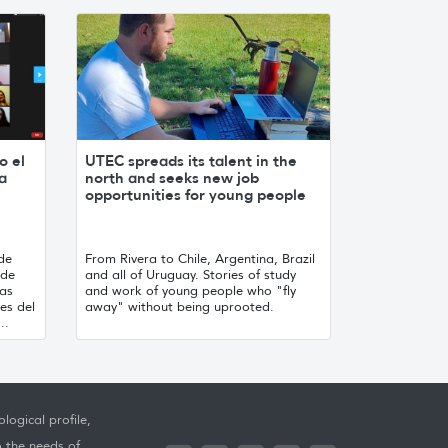
o el
UTEC spreads its talent in the
ta
north and seeks new job
opportunities for young people
de
From Rivera to Chile, Argentina, Brazil
 de
and all of Uruguay. Stories of study
ras
and work of young people who "fly
es del
away" without being uprooted.
..
logical profile,
o the needs of