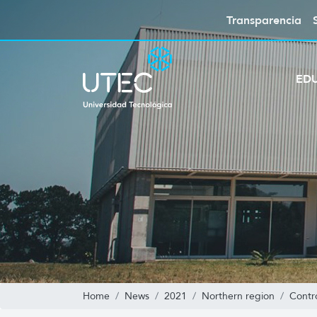
Transparencia
ED
Home
News
2021
Northern region
Contr