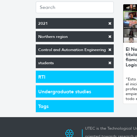
2021
Northern region
El No
Control and Automation Engineering
titul
flam
students
Logís
RTI
“Esto 
el ini
profes
Undergraduate studies
empie
todo e
Tags
UTEC is the Technological Un
oriented towards research a