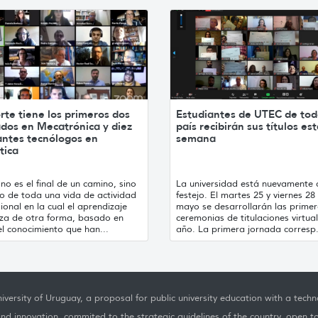
rte tiene los primeros dos
Estudiantes de UTEC de tod
ados en Mecatrónica y diez
país recibirán sus títulos es
antes tecnólogos en
semana
tica
no es el final de un camino, sino
La universidad está nuevamente 
cio de toda una vida de actividad
festejo. El martes 25 y viernes 28
ional en la cual el aprendizaje
mayo se desarrollarán las prime
za de otra forma, basado en
ceremonias de titulaciones virtual
l conocimiento que han...
año. La primera jornada corresp.
iversity of Uruguay, a proposal for public university education with a techno
nd innovation, commited to the strategic guidelines of the country, open t