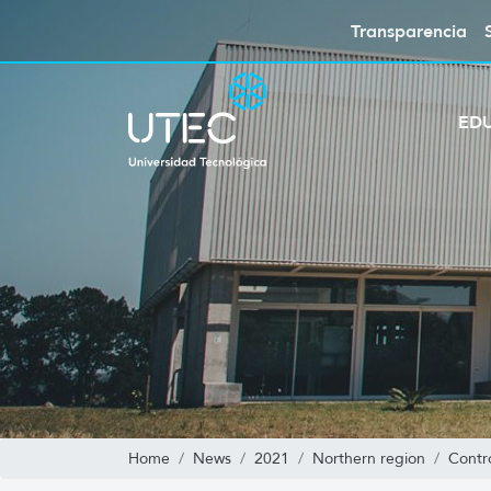
Transparencia
ED
Home
News
2021
Northern region
Contr