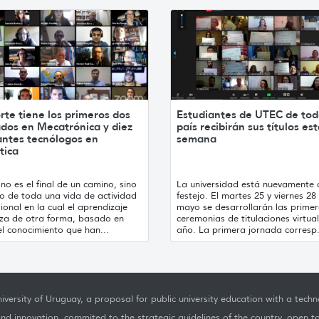
rte tiene los primeros dos
Estudiantes de UTEC de tod
ados en Mecatrónica y diez
país recibirán sus títulos es
antes tecnólogos en
semana
tica
no es el final de un camino, sino
La universidad está nuevamente 
cio de toda una vida de actividad
festejo. El martes 25 y viernes 28
ional en la cual el aprendizaje
mayo se desarrollarán las prime
za de otra forma, basado en
ceremonias de titulaciones virtual
l conocimiento que han...
año. La primera jornada corresp.
iversity of Uruguay, a proposal for public university education with a techno
nd innovation, commited to the strategic guidelines of the country, open t