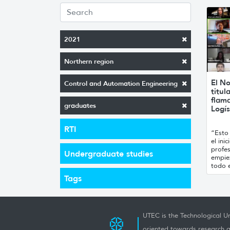
2021
Northern region
El No
Control and Automation Engineering
titul
flam
graduates
Logís
RTI
“Esto 
el ini
profes
Undergraduate studies
empie
todo e
Tags
UTEC is the Technological Un
oriented towards research a