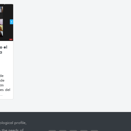
o el
ta
de
 de
ras
es del
..
logical profile,
o the needs of