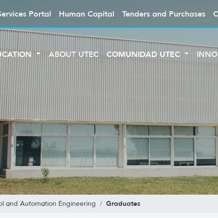
Services Portal
Human Capital
Tenders and Purchases
C
UCATION
ABOUT UTEC
COMUNIDAD UTEC
INNO
Graduates
ol and Automation Engineering