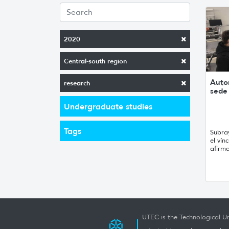
2020
Central-south region
Autor
research
sede
Undergraduate studies
Tags
Subra
el ví
afirm
UTEC is the Technological Un