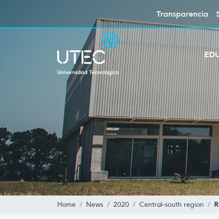
Transparencia
ED
R
Home
News
2020
Central-south region