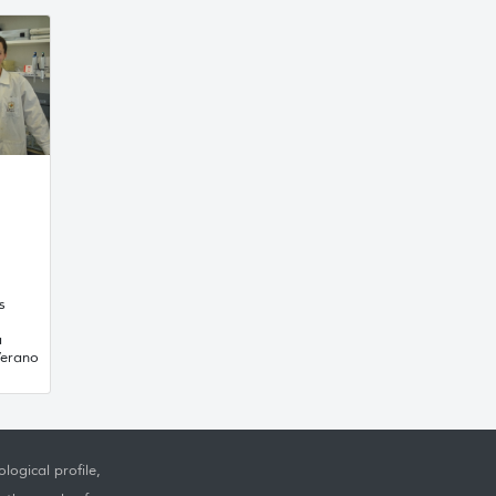
s
a
Verano
logical profile,