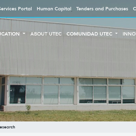
Services Portal
Human Capital
Tenders and Purchases
C
UCATION
ABOUT UTEC
COMUNIDAD UTEC
INNO
esearch