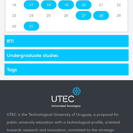
16
17
18
19
20
21
22
23
24
25
26
27
28
29
30
31
RTI
Undergraduate studies
Tags
UTEC is the Technological University of Uruguay, a proposal for
public university education with a technological profile, oriented
towards research and innovation, commited to the strategic