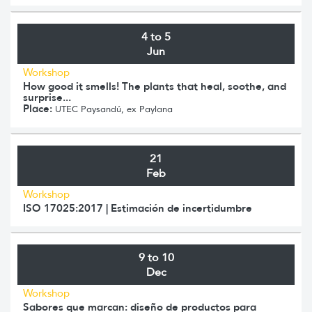
4 to 5
Jun
Workshop
How good it smells! The plants that heal, soothe, and
surprise...
Place:
UTEC Paysandú, ex Paylana
21
Feb
Workshop
ISO 17025:2017 | Estimación de incertidumbre
9 to 10
Dec
Workshop
Sabores que marcan: diseño de productos para