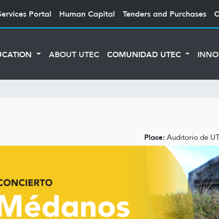
Services Portal
Human Capital
Tenders and Purchases
C
UCATION
ABOUT UTEC
COMUNIDAD UTEC
INNO
Place:
Auditorio de UT