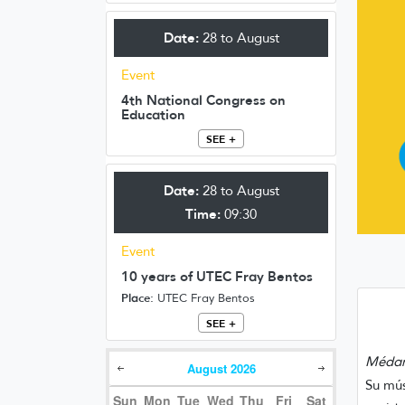
Date:
28 to August
Event
4th National Congress on
Education
SEE +
Date:
28 to August
Time:
09:30
Event
10 years of UTEC Fray Bentos
Place:
UTEC Fray Bentos
SEE +
Méda
August
2026
Su mús
Sun
Mon
Tue
Wed
Thu
Fri
Sat