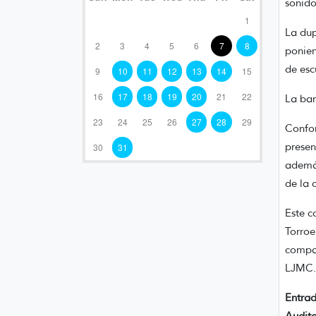
sonido
1
La dup
2
3
4
5
6
7
8
ponien
de esc
9
10
11
12
13
14
15
16
17
18
19
20
21
22
La ban
23
24
25
26
27
28
29
Confor
presen
30
31
además
de la 
Este c
Torroe
compar
LJMC.
Entrad