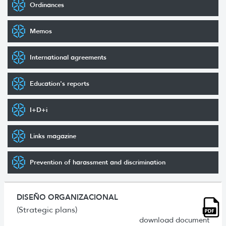
Ordinances
Memos
International agreements
Education's reports
I+D+i
Links magazine
Prevention of harassment and discrimination
DISEÑO ORGANIZACIONAL
(Strategic plans)
download document