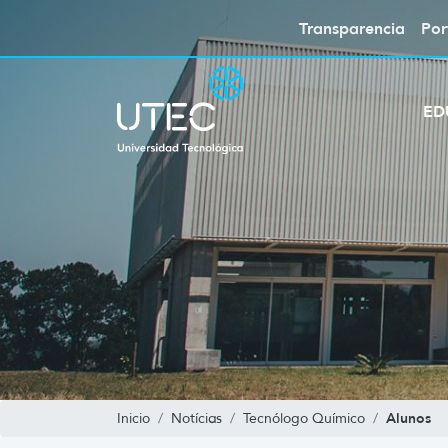
Transparencia
Por
ED
Alunos
Inicio
Notícias
Tecnólogo Químico