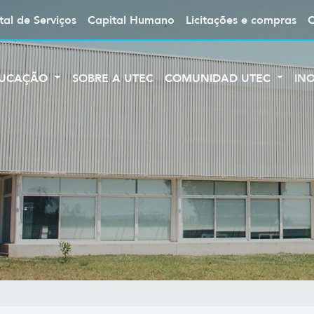
tal de Serviços
Capital Humano
Licitações e compras
UCAÇÃO
SOBRE A UTEC
COMUNIDAD UTEC
IN