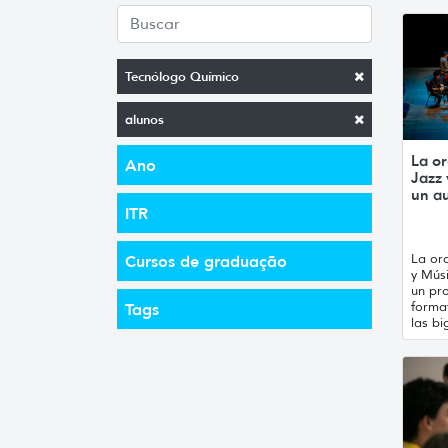
Tecnólogo Químico
alunos
La or
Ano
Jazz
un a
ITR
La orq
Cursos de graduação
y Mús
un pro
forma
Tags
las bi