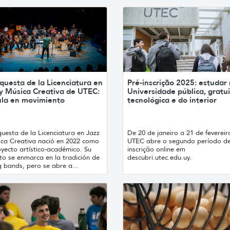
questa de la Licenciatura en
Pré-inscrição 2025: estudar
 y Música Creativa de UTEC:
Universidade pública, gratui
ula en movimiento
tecnológica e do interior
uesta de la Licenciatura en Jazz
De 20 de janeiro a 21 de fevereir
ica Creativa nació en 2022 como
UTEC abre o segundo período de
yecto artístico-académico. Su
inscrição online em
to se enmarca en la tradición de
descubri.utec.edu.uy.
g bands, pero se abre a...