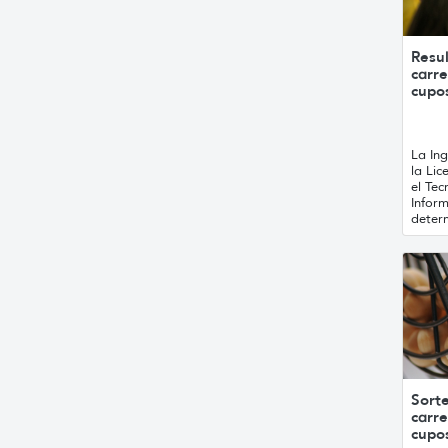
Resul
carr
cupo
La Ing
la Lic
el Te
Inform
determ
Sort
carr
cupo