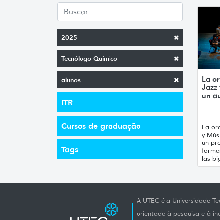
2025
Tecnólogo Químico
La or
alunos
Jazz
un a
ITR
Cursos de graduação
La orq
y Mús
un pro
Tags
forma
las bi
A UTEC é a Universidade Tec
orientada à pesquisa e à i