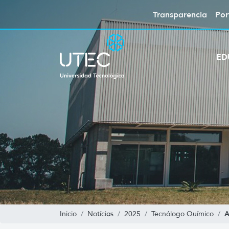
Transparencia
Por
ED
A
Inicio
Notícias
2025
Tecnólogo Químico