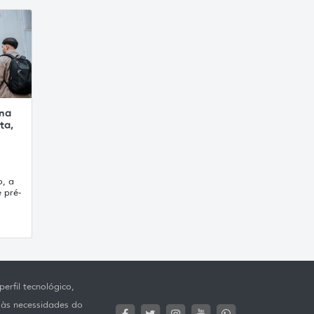
 na
ta,
o, a
 pré-
erfil tecnológico,
 às necessidades do