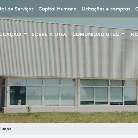
tal de Serviços
Capital Humano
Licitações e compras
UCAÇÃO
SOBRE A UTEC
COMUNIDAD UTEC
IN
lunos