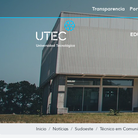
Transparencia
Por
ED
Inicio
Notícias
Sudoeste
Técnico em Comunic