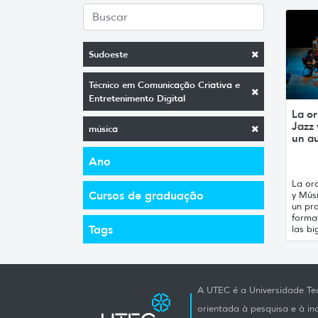
Sudoeste
Técnico em Comunicação Criativa e
Entretenimento Digital
La or
Jazz
música
un a
Ano
La orq
Cursos de graduação
y Mús
un pro
forma
Tags
las bi
A UTEC é a Universidade Tec
orientada à pesquisa e à i