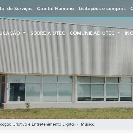
tal de Serviços
Capital Humano
Licitações e compras
UCAÇÃO
SOBRE A UTEC
COMUNIDAD UTEC
IN
Música
ação Criativa e Entretenimento Digital