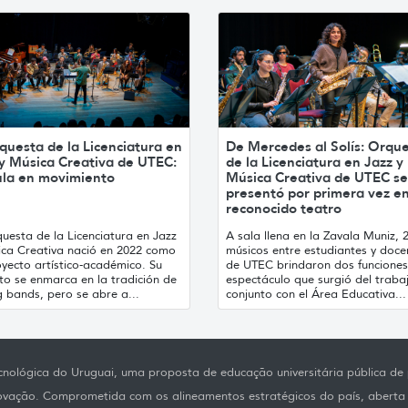
questa de la Licenciatura en
De Mercedes al Solís: Orqu
 y Música Creativa de UTEC:
de la Licenciatura en Jazz y
ula en movimiento
Música Creativa de UTEC se
presentó por primera vez en
reconocido teatro
uesta de la Licenciatura en Jazz
A sala llena en la Zavala Muniz, 
ica Creativa nació en 2022 como
músicos entre estudiantes y doce
yecto artístico-académico. Su
de UTEC brindaron dos funciones
to se enmarca en la tradición de
espectáculo que surgió del traba
g bands, pero se abre a...
conjunto con el Área Educativa...
nológica do Uruguai, uma proposta de educação universitária pública de p
novação. Comprometida com os alineamentos estratégicos do país, aberta