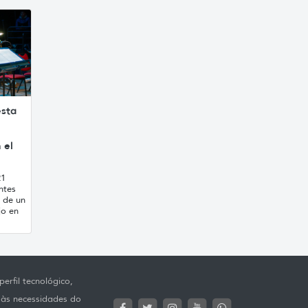
esta
 el
21
ntes
 de un
jo en
erfil tecnológico,
 às necessidades do