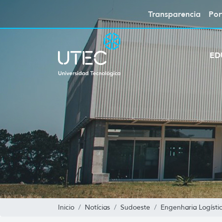
Transparencia
Por
ED
Inicio
Notícias
Sudoeste
Engenharia Logísti