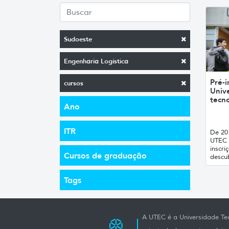
Sudoeste
Engenharia Logística
Pré-i
cursos
Unive
tecno
Ano
ITR
De 20 
UTEC 
inscri
Cursos de graduação
descub
Tags
A UTEC é a Universidade Tec