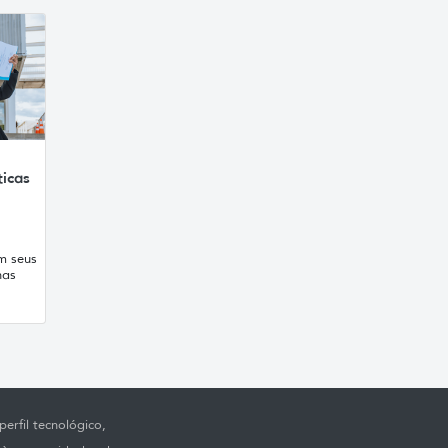
ticas
m seus
nas
erfil tecnológico,