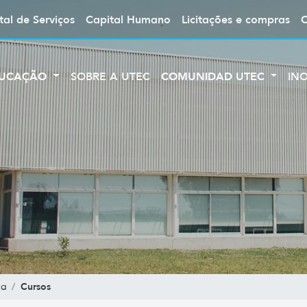
tal de Serviços
Capital Humano
Licitações e compras
UCAÇÃO
SOBRE A UTEC
COMUNIDAD UTEC
IN
Cursos
ca