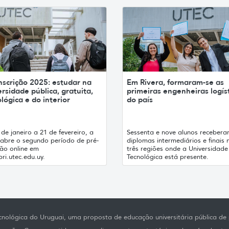
nscrição 2025: estudar na
Em Rivera, formaram-se as
rsidade pública, gratuita,
primeiras engenheiras logís
lógica e do interior
do país
de janeiro a 21 de fevereiro, a
Sessenta e nove alunos recebera
abre o segundo período de pré-
diplomas intermediários e finais 
ção online em
três regiões onde a Universidade
ri.utec.edu.uy.
Tecnológica está presente.
nológica do Uruguai, uma proposta de educação universitária pública de p