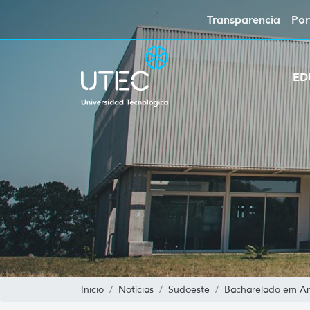
Transparencia
Por
ED
Inicio
Notícias
Sudoeste
Bacharelado em Aná