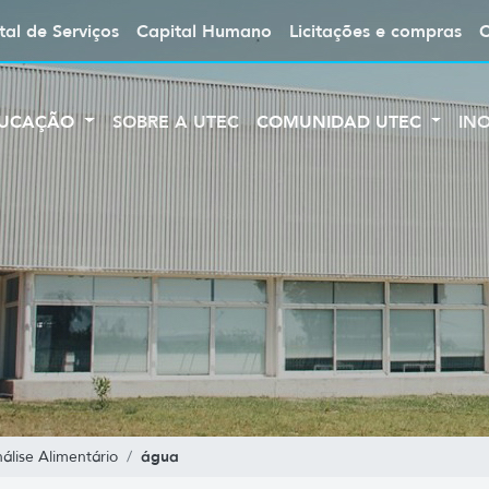
tal de Serviços
Capital Humano
Licitações e compras
UCAÇÃO
SOBRE A UTEC
COMUNIDAD UTEC
IN
água
lise Alimentário