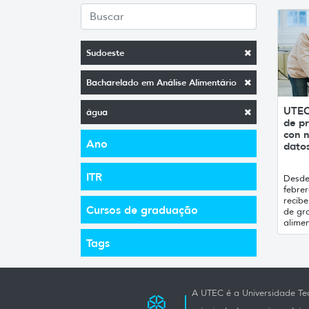
Sudoeste
Bacharelado em Análise Alimentário
UTEC
água
de pr
con n
Ano
datos
ITR
Desde 
febrer
recibe
Cursos de graduação
de gr
alimen
Tags
A UTEC é a Universidade Tec