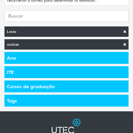
recurrieron a sorteo para determinar la admisión...
Leste
notícia
Ano
ITR
Cursos de graduação
Tags