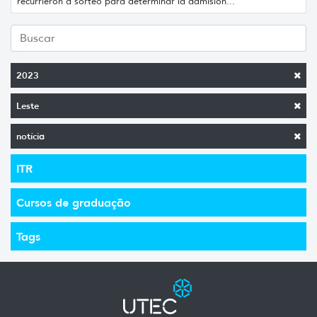
recurrieron a sorteo para determinar la admisión...
2023
Leste
notícia
ITR
Cursos de graduação
Tags