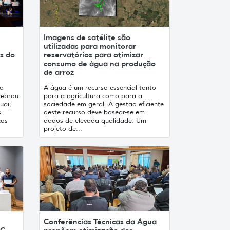
Imagens de satélite são
utilizadas para monitorar
s do
reservatórios para otimizar
consumo de água na produção
de arroz
ma
A água é um recurso essencial tanto
lebrou
para a agricultura como para a
uai,
sociedade em geral. A gestão eficiente
s
deste recurso deve basear-se em
cos
dados de elevada qualidade. Um
projeto de...
Conferências Técnicas da Água