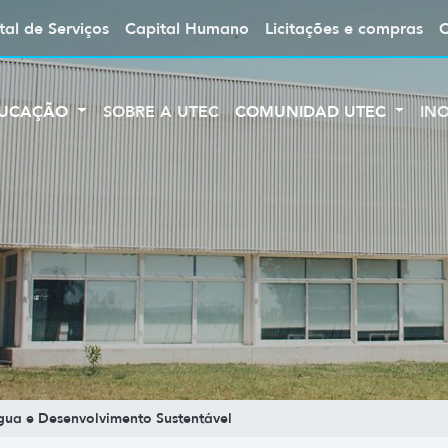
tal de Serviços
Capital Humano
Licitações e compras
UCAÇÃO
SOBRE A UTEC
COMUNIDAD UTEC
IN
ua e Desenvolvimento Sustentável