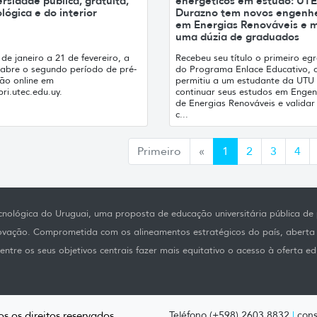
rsidade pública, gratuita,
energéticos em estudo: UT
lógica e do interior
Durazno tem novos engenhe
em Energias Renováveis e m
uma dúzia de graduados
de janeiro a 21 de fevereiro, a
Recebeu seu título o primeiro eg
abre o segundo período de pré-
do Programa Enlace Educativo, 
ção online em
permitiu a um estudante da UTU
ri.utec.edu.uy.
continuar seus estudos em Engen
de Energias Renováveis e validar
c...
Anterior
Primeiro
«
1
2
3
4
nológica do Uruguai, uma proposta de educação universitária pública de p
novação. Comprometida com os alineamentos estratégicos do país, aberta
ntre os seus objetivos centrais fazer mais equitativo o acesso à oferta ed
s os direitos reservados.
Teléfono (+598) 2603 8832
|
cons