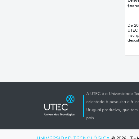
Unive
tecno
De 20 
UTEC 
inscri
descub
A UTEC é a Universidade Tec
orientada à pesquisa e à i
Uruguai produtivo, que tem e
país.
UNIVERSIDAD TECNOLÓGICA
@ 2026 - Todo