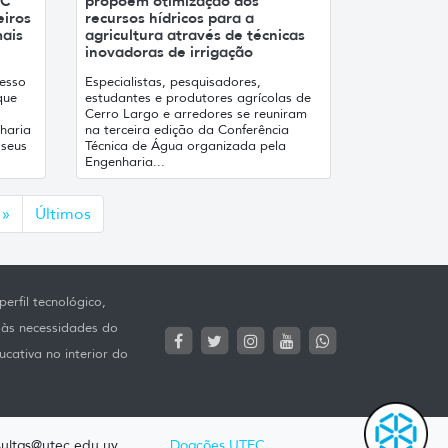
EC
propõem otimização dos
iros
recursos hídricos para a
ais
agricultura através de técnicas
inovadoras de irrigação
resso
Especialistas, pesquisadores,
que
estudantes e produtores agrícolas de
Cerro Largo e arredores se reuniram
haria
na terceira edição da Conferência
 seus
Técnica de Água organizada pela
Engenharia...
Siguiente
»
Últimos
erfil tecnológico,
 às necessidades do
ucativa no interior do
ultas@utec.edu.uy
Doações UTEC