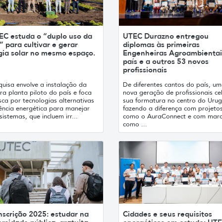
EC estuda o “duplo uso da
UTEC Durazno entregou
” para cultivar e gerar
diplomas às primeiras
gia solar no mesmo espaço.
Engenheiras Agroambientai
país e a outros 53 novos
profissionais
quisa envolve a instalação da
De diferentes cantos do país, u
ra planta piloto do país e foca
nova geração de profissionais ce
ca por tecnologias alternativas
sua formatura no centro do Urug
iência energética para manejar
fazendo a diferença com projeto
sistemas, que incluem irr...
como o AuraConnect e com mar
como ...
nscrição 2025: estudar na
Cidades e seus requisitos