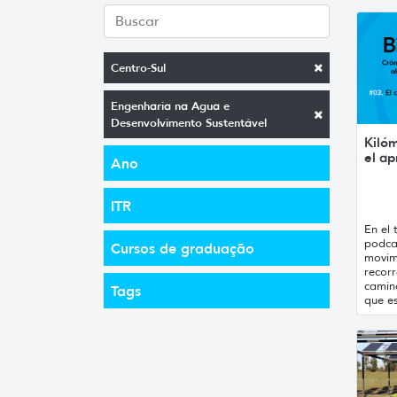
Centro-Sul
Engenharia na Agua e
Desenvolvimento Sustentável
Kilóm
el ap
Ano
ITR
En el 
podca
Cursos de graduação
movim
recorr
camino
Tags
que es