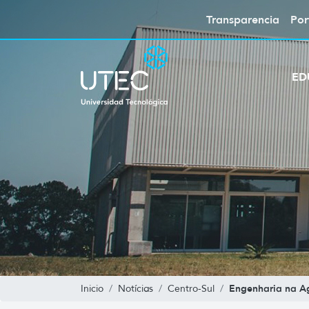
Transparencia
Por
ED
Engenharia na Ag
Inicio
Notícias
Centro-Sul