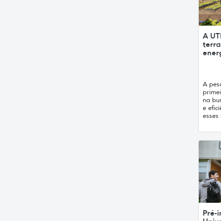
A UT
terra
ener
A pes
primei
na bus
e efic
esses 
Pré-i