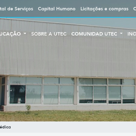
tal de Serviços
Capital Humano
Licitações e compras
UCAÇÃO
SOBRE A UTEC
COMUNIDAD UTEC
IN
édica