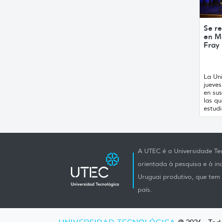
Se re
en M
Fray
La Uni
jueve
en sus
las qu
estudi
A UTEC é a Universidade Tec
orientada à pesquisa e à i
Uruguai produtivo, que tem e
país.