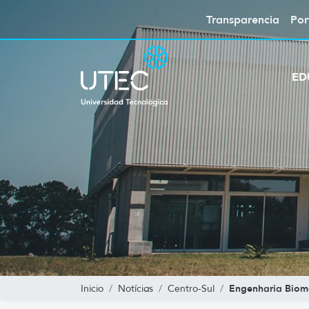
Transparencia
Por
ED
Engenharia Biom
Inicio
Notícias
Centro-Sul