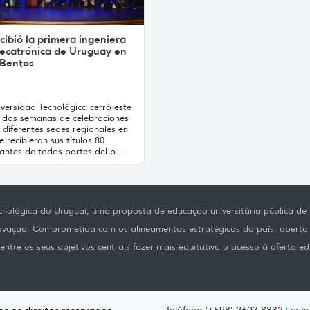
cibió la primera ingeniera
ecatrónica de Uruguay en
 Bentos
versidad Tecnológica cerró este
s dos semanas de celebraciones
 diferentes sedes regionales en
e recibieron sus títulos 80
antes de todas partes del p...
nológica do Uruguai, uma proposta de educação universitária pública de p
novação. Comprometida com os alineamentos estratégicos do país, aberta
ntre os seus objetivos centrais fazer mais equitativo o acesso à oferta ed