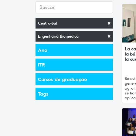
Centro-Sul
Engenharia Biomédica
La ca
Ano
la b
la cu
ITR
Se est
Cursos de graduação
gener
agroin
se han
Tags
aplica