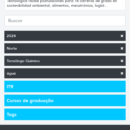
Tecnológica recibe postulaciones para 16 carreras de grado en
sostenibilidad ambiental, alimentos, mecatrónica, logíst...
2024
Norte
Tecnólogo Químico
água
ITR
Cursos de graduação
Tags