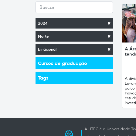
2024
Norte
A Ár
binacional
tend
Cursos de graduação
Tags
A div
Livra
palco 
Inovaç
estud
invest
A UTEC é a Universidade Tec