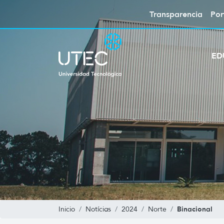
Transparencia
Por
ED
Binacional
Inicio
Notícias
2024
Norte