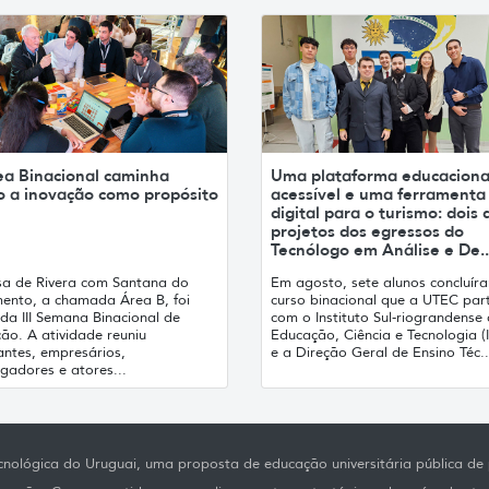
ea Binacional caminha
Uma plataforma educaciona
o a inovação como propósito
acessível e uma ferramenta
digital para o turismo: dois 
projetos dos egressos do
Tecnólogo em Análise e De..
isa de Rivera com Santana do
Em agosto, sete alunos concluír
mento, a chamada Área B, foi
curso binacional que a UTEC part
da III Semana Binacional de
com o Instituto Sul-riograndense
ão. A atividade reuniu
Educação, Ciência e Tecnologia (I
antes, empresários,
e a Direção Geral de Ensino Téc..
igadores e atores...
nológica do Uruguai, uma proposta de educação universitária pública de p