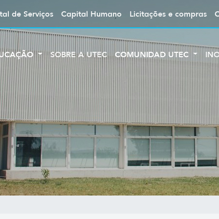
tal de Serviços
Capital Humano
Licitações e compras
UCAÇÃO
SOBRE A UTEC
COMUNIDAD UTEC
IN