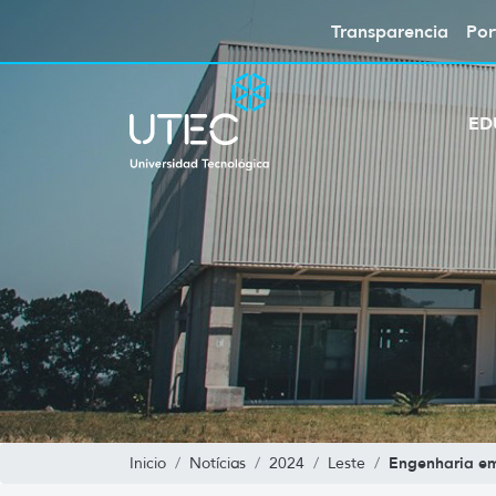
Transparencia
Por
ED
Engenharia em
Inicio
Notícias
2024
Leste