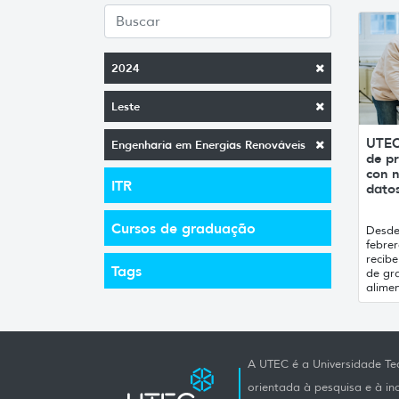
2024
Leste
UTEC
Engenharia em Energias Renováveis
de pr
con n
ITR
datos
Cursos de graduação
Desde 
febrer
recibe
Tags
de gr
alimen
A UTEC é a Universidade Tec
orientada à pesquisa e à i