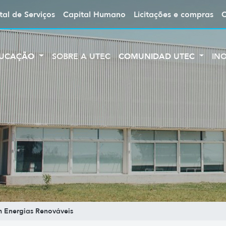
tal de Serviços
Capital Humano
Licitações e compras
UCAÇÃO
SOBRE A UTEC
COMUNIDAD UTEC
IN
 Energias Renováveis