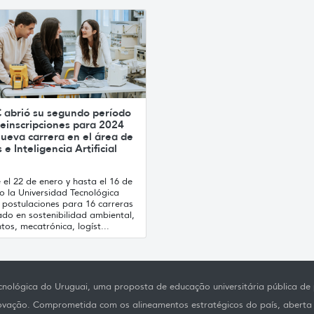
 abrió su segundo período
einscripciones para 2024
ueva carrera en el área de
 e Inteligencia Artificial
el 22 de enero y hasta el 16 de
o la Universidad Tecnológica
 postulaciones para 16 carreras
ado en sostenibilidad ambiental,
tos, mecatrónica, logíst...
nológica do Uruguai, uma proposta de educação universitária pública de p
novação. Comprometida com os alineamentos estratégicos do país, aberta