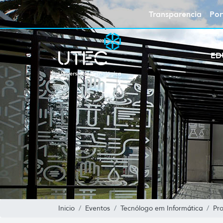
Transparencia
Por
ED
Inicio
Eventos
Tecnólogo em Informática
Pr