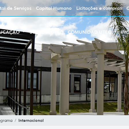
tal de Serviços
Capital Humano
Licitações e compras
UCAÇÃO
SOBRE A UTEC
COMUNIDAD UTEC
IN
Internacional
ograma