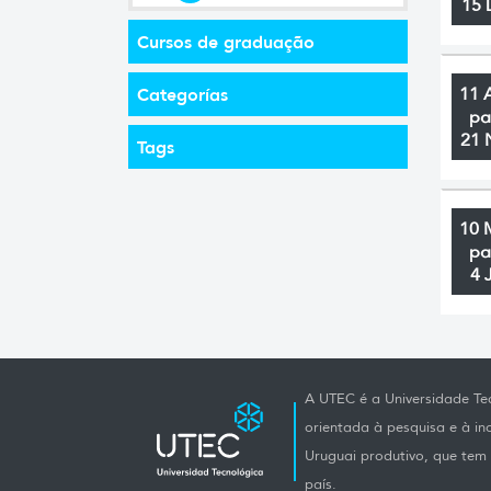
15 
Cursos de graduação
Categorías
11 
pa
21 
Tags
10 
pa
4 
A UTEC é a Universidade Tec
orientada à pesquisa e à i
Uruguai produtivo, que tem e
país.