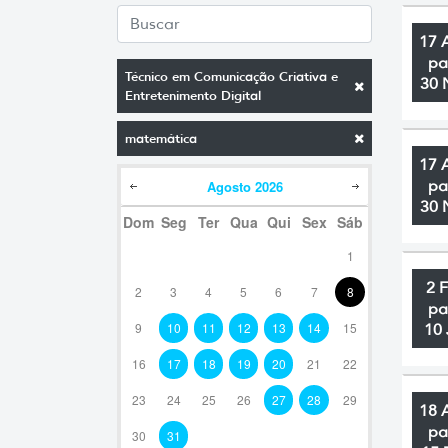
17 
pa
Técnico em Comunicação Criativa e
30 
Entretenimento Digital
matemática
17 
pa
Agosto
2026
30 
Dom
Seg
Ter
Qua
Qui
Sex
Sáb
1
2 
2
3
4
5
6
7
8
pa
9
10
11
12
13
14
15
10 
16
17
18
19
20
21
22
23
24
25
26
27
28
29
18 
pa
30
31