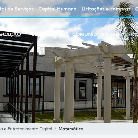
tal de Serviços
Capital Humano
Licitações e compras
UCAÇÃO
SOBRE A UTEC
COMUNIDAD UTEC
IN
Matemática
a e Entretenimento Digital