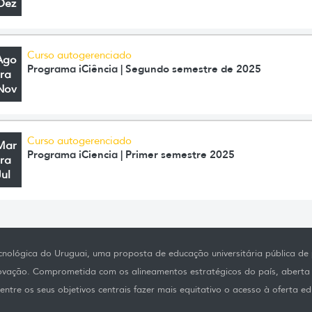
Dez
Curso autogerenciado
Ago
Programa iCiência | Segundo semestre de 2025
ra
Nov
Curso autogerenciado
Mar
Programa iCiencia | Primer semestre 2025
ra
Jul
nológica do Uruguai, uma proposta de educação universitária pública de p
novação. Comprometida com os alineamentos estratégicos do país, aberta
ntre os seus objetivos centrais fazer mais equitativo o acesso à oferta ed