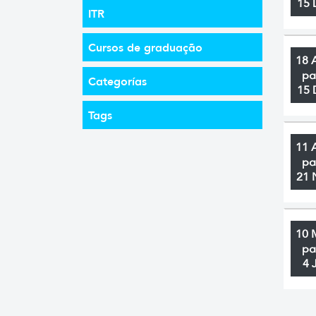
15 
ITR
Cursos de graduação
18 
pa
Categorías
15 
Tags
11 
pa
21 
10 
pa
4 