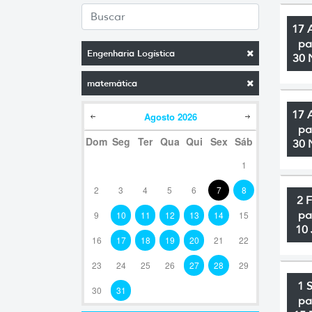
17 
pa
Engenharia Logística
30 
matemática
17 
Agosto
2026
pa
Dom
Seg
Ter
Qua
Qui
Sex
Sáb
30 
1
2
3
4
5
6
7
8
2 
pa
9
10
11
12
13
14
15
10 
16
17
18
19
20
21
22
23
24
25
26
27
28
29
1 
30
31
pa