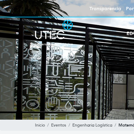
Transparencia
Por
ED
Matemá
Inicio
Eventos
Engenharia Logística