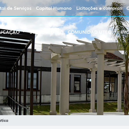
tal de Serviços
Capital Humano
Licitações e compras
UCAÇÃO
SOBRE A UTEC
COMUNIDAD UTEC
IN
tica