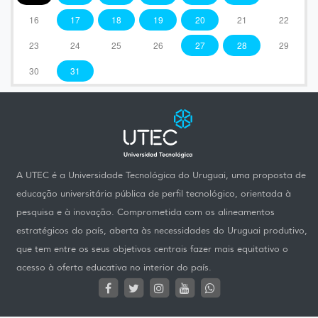
16
17
18
19
20
21
22
23
24
25
26
27
28
29
30
31
A UTEC é a Universidade Tecnológica do Uruguai, uma proposta de
educação universitária pública de perfil tecnológico, orientada à
pesquisa e à inovação. Comprometida com os alineamentos
estratégicos do país, aberta às necessidades do Uruguai produtivo,
que tem entre os seus objetivos centrais fazer mais equitativo o
acesso à oferta educativa no interior do país.