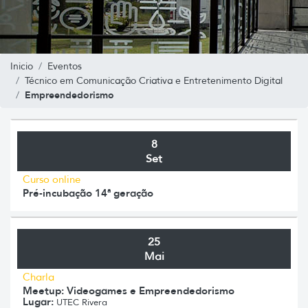
Inicio
Eventos
Técnico em Comunicação Criativa e Entretenimento Digital
Empreendedorismo
8
Set
Curso online
Pré-incubação 14ª geração
25
Mai
Charla
Meetup: Videogames e Empreendedorismo
Lugar:
UTEC Rivera