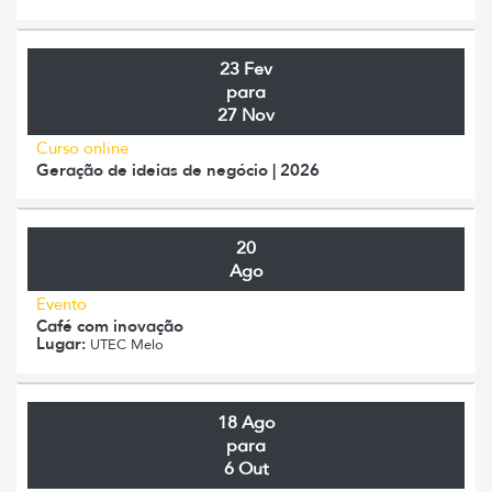
23 Fev
para
27 Nov
Curso online
Geração de ideias de negócio | 2026
20
Ago
Evento
Café com inovação
Lugar:
UTEC Melo
18 Ago
para
6 Out