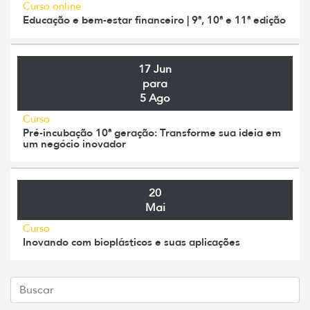
Curso online
Educação e bem-estar financeiro | 9ª, 10ª e 11ª edição
17 Jun
para
5 Ago
Curso
Pré-incubação 10ª geração: Transforme sua ideia em
um negócio inovador
20
Mai
Curso
Inovando com bioplásticos e suas aplicações