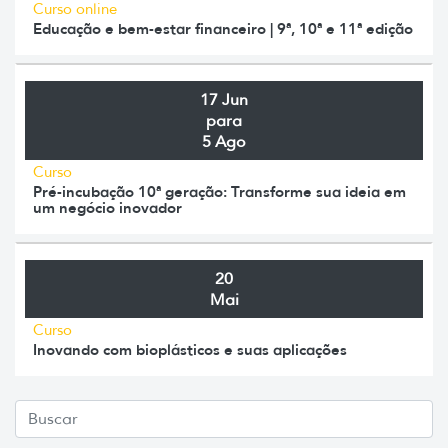
Curso online
Educação e bem-estar financeiro | 9ª, 10ª e 11ª edição
17 Jun
para
5 Ago
Curso
Pré-incubação 10ª geração: Transforme sua ideia em
um negócio inovador
20
Mai
Curso
Inovando com bioplásticos e suas aplicações