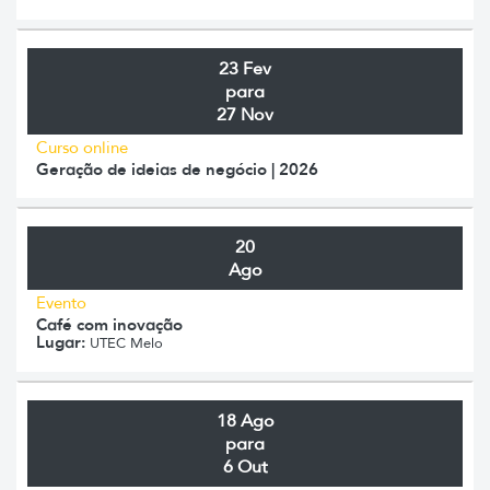
23 Fev
para
27 Nov
Curso online
Geração de ideias de negócio | 2026
20
Ago
Evento
Café com inovação
Lugar:
UTEC Melo
18 Ago
para
6 Out