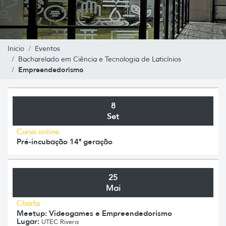
Inicio
Eventos
Bacharelado em Ciência e Tecnologia de Laticínios
Empreendedorismo
8
Set
Curso online
Pré-incubação 14ª geração
25
Mai
Charla
Meetup: Videogames e Empreendedorismo
Lugar:
UTEC Rivera