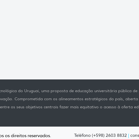
nológica do Uruguai, uma proposta de educação universitária pública de p
novação. Comprometida com os alineamentos estratégicos do país, aberta
ntre os seus objetivos centrais fazer mais equitativo o acesso à oferta ed
s os direitos reservados.
Teléfono (+598) 2603 8832
|
cons