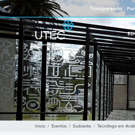
Transparencia
Por
ED
Inicio
Eventos
Sudoeste
Tecnólogo em Análi