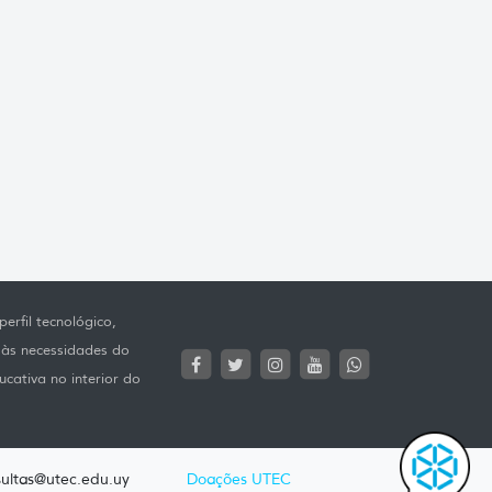
erfil tecnológico,
 às necessidades do
ucativa no interior do
ultas@utec.edu.uy
Doações UTEC