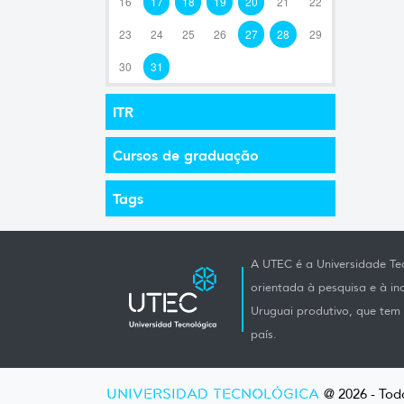
16
17
18
19
20
21
22
23
24
25
26
27
28
29
30
31
ITR
Cursos de graduação
Tags
A UTEC é a Universidade Tec
orientada à pesquisa e à i
Uruguai produtivo, que tem e
país.
UNIVERSIDAD TECNOLÓGICA
@ 2026 - Todo