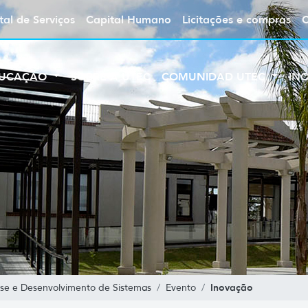
tal de Serviços
Capital Humano
Licitações e compras
UCAÇÃO
SOBRE A UTEC
COMUNIDAD UTEC
IN
Inovação
se e Desenvolvimento de Sistemas
Evento