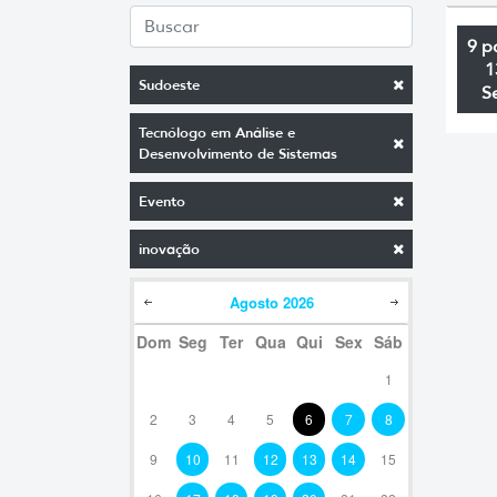
9 p
1
Sudoeste
S
Tecnólogo em Análise e
Desenvolvimento de Sistemas
Evento
inovação
Agosto
2026
Dom
Seg
Ter
Qua
Qui
Sex
Sáb
1
2
3
4
5
6
7
8
9
10
11
12
13
14
15