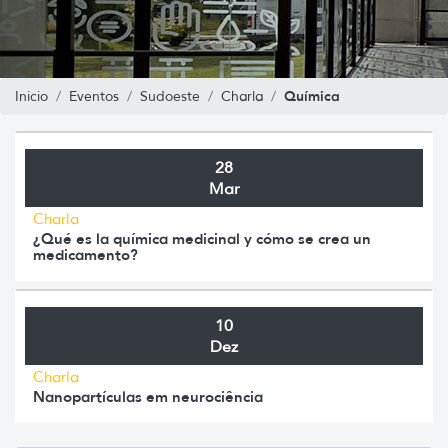
Química
Inicio
Eventos
Sudoeste
Charla
28
Mar
Charla
¿Qué es la química medicinal y cómo se crea un
medicamento?
10
Dez
Charla
Nanopartículas em neurociência