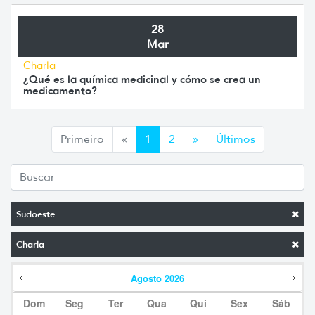
28
Mar
Charla
¿Qué es la química medicinal y cómo se crea un
medicamento?
Anterior
Siguiente
Primeiro
«
1
2
»
Últimos
Sudoeste
Charla
Agosto
2026
Dom
Seg
Ter
Qua
Qui
Sex
Sáb