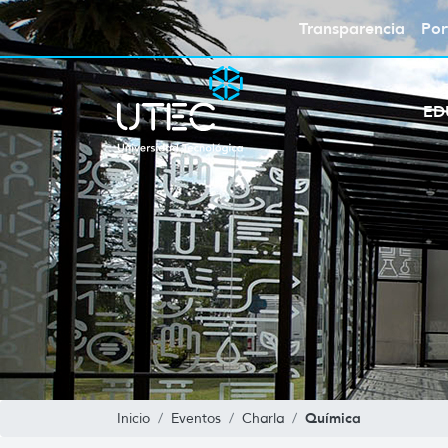
Transparencia
Por
ED
Química
Inicio
Eventos
Charla