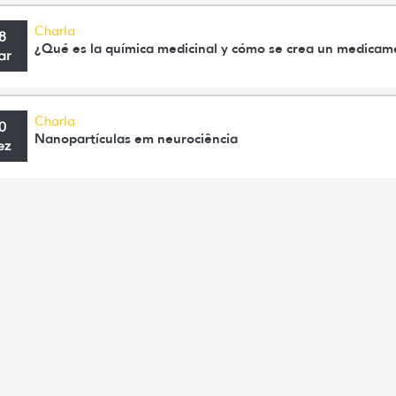
Charla
8
¿Qué es la química medicinal y cómo se crea un medica
ar
Charla
0
Nanopartículas em neurociência
ez