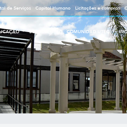
tal de Serviços
Capital Humano
Licitações e compras
UCAÇÃO
SOBRE A UTEC
COMUNIDAD UTEC
IN