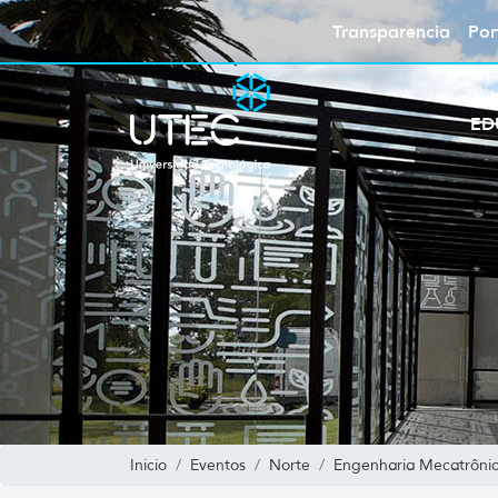
Transparencia
Por
ED
Inicio
Eventos
Norte
Engenharia Mecatrôni