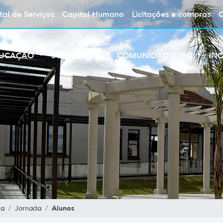
tal de Serviços
Capital Humano
Licitações e compras
UCAÇÃO
SOBRE A UTEC
COMUNIDAD UTEC
IN
Alunos
ca
Jornada