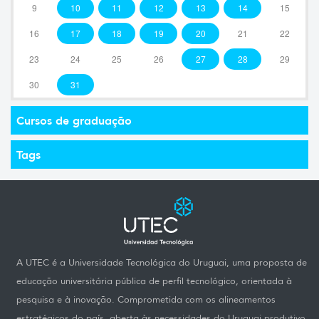
9
10
11
12
13
14
15
16
17
18
19
20
21
22
23
24
25
26
27
28
29
30
31
Cursos de graduação
Tags
A UTEC é a Universidade Tecnológica do Uruguai, uma proposta de
educação universitária pública de perfil tecnológico, orientada à
pesquisa e à inovação. Comprometida com os alineamentos
estratégicos do país, aberta às necessidades do Uruguai produtivo,