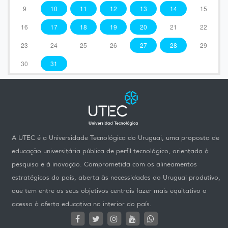
9
10
11
12
13
14
15
16
17
18
19
20
21
22
23
24
25
26
27
28
29
30
31
A UTEC é a Universidade Tecnológica do Uruguai, uma proposta de
educação universitária pública de perfil tecnológico, orientada à
pesquisa e à inovação. Comprometida com os alineamentos
estratégicos do país, aberta às necessidades do Uruguai produtivo,
que tem entre os seus objetivos centrais fazer mais equitativo o
acesso à oferta educativa no interior do país.