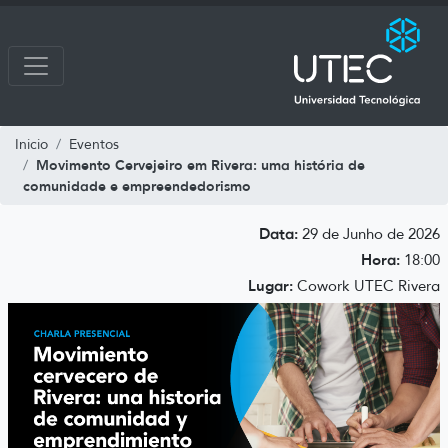
Inicio
Eventos
Movimento Cervejeiro em Rivera: uma história de
comunidade e empreendedorismo
Data:
29 de Junho de 2026
Hora:
18:00
Lugar:
Cowork UTEC Rivera