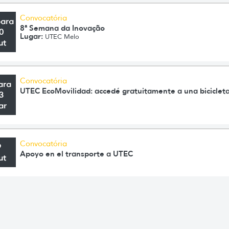
Convocatória
para
8ª Semana da Inovação
0
Lugar:
UTEC Melo
ut
Convocatória
ara
UTEC EcoMovilidad: accedé gratuitamente a una bicicleta
3
ar
Convocatória
9
Apoyo en el transporte a UTEC
ut