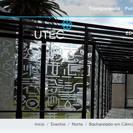
Transparencia
Por
ED
Inicio
Eventos
Norte
Bacharelado em Ciência