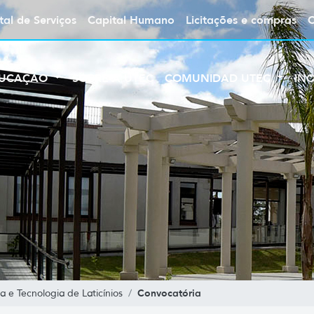
tal de Serviços
Capital Humano
Licitações e compras
UCAÇÃO
SOBRE A UTEC
COMUNIDAD UTEC
IN
Convocatória
 e Tecnologia de Laticínios