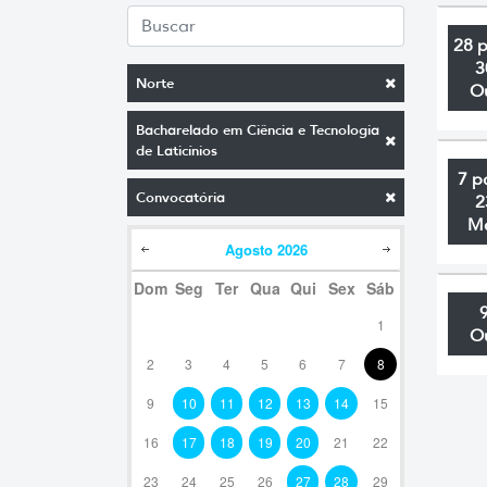
28 
3
Norte
O
Bacharelado em Ciência e Tecnologia
de Laticínios
7 p
Convocatória
2
M
Agosto
2026
Dom
Seg
Ter
Qua
Qui
Sex
Sáb
1
O
2
3
4
5
6
7
8
9
10
11
12
13
14
15
16
17
18
19
20
21
22
23
24
25
26
27
28
29