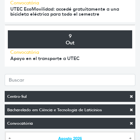
Convocatória
UTEC EcoMovilidad: accedé gratuitamente a una
bicicleta eléctrica para todo el semestre
9
Out
Convocatória
Apoyo en el transporte a UTEC
Centro-Sul
Bacharelado em Ciência e Tecnologia de Laticínios
Convocatória
Agosto
2026