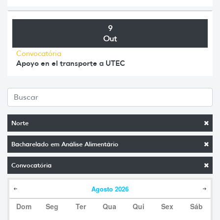
9
Out
Convocatória
Apoyo en el transporte a UTEC
Norte
Bacharelado em Análise Alimentário
Convocatória
Agosto
2026
Dom
Seg
Ter
Qua
Qui
Sex
Sáb