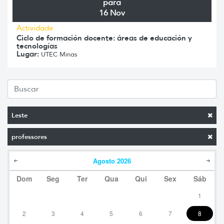
para
16 Nov
Actividade
Ciclo de formación docente: áreas de educación y
tecnologías
Lugar:
UTEC Minas
Leste
professores
Agosto
2026
Dom
Seg
Ter
Qua
Qui
Sex
Sáb
1
2
3
4
5
6
7
8