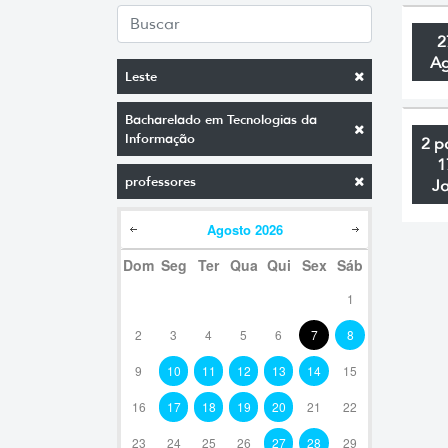
2
A
Leste
Bacharelado em Tecnologias da
Informação
2 p
1
professores
J
Agosto
2026
Dom
Seg
Ter
Qua
Qui
Sex
Sáb
1
2
3
4
5
6
7
8
9
10
11
12
13
14
15
16
17
18
19
20
21
22
23
24
25
26
27
28
29