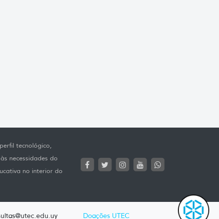
erfil tecnológico,
 às necessidades do
ucativa no interior do
ultas@utec.edu.uy
Doações UTEC