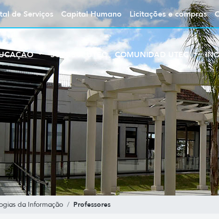
tal de Serviços
Capital Humano
Licitações e compras
UCAÇÃO
SOBRE A UTEC
COMUNIDAD UTEC
IN
Professores
ogias da Informação