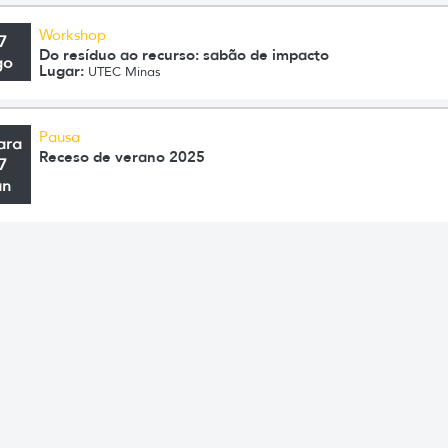
Workshop
7
Do resíduo ao recurso: sabão de impacto
go
Lugar:
UTEC Minas
Pausa
ara
Receso de verano 2025
7
an