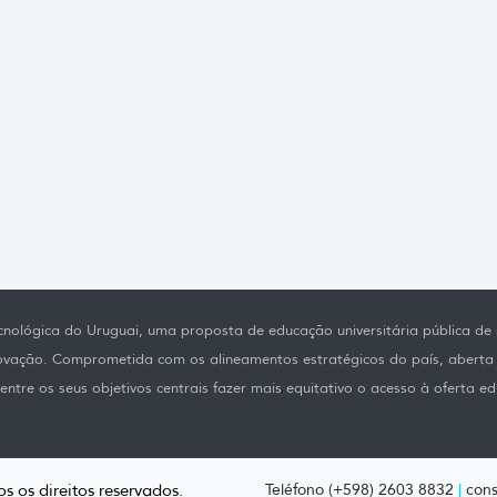
nológica do Uruguai, uma proposta de educação universitária pública de p
novação. Comprometida com os alineamentos estratégicos do país, aberta
ntre os seus objetivos centrais fazer mais equitativo o acesso à oferta ed
s os direitos reservados.
Teléfono (+598) 2603 8832
|
cons