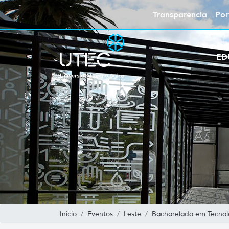
Transparencia
Por
ED
Inicio
Eventos
Leste
Bacharelado em Tecnol