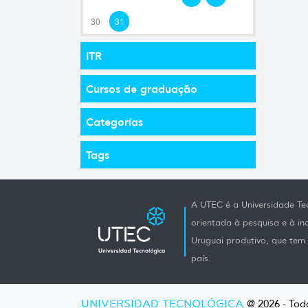
30
31
ITR
Cursos de graduação
Categorías
Tags
A UTEC é a Universidade Tec
orientada à pesquisa e à i
Uruguai produtivo, que tem e
país.
UNIVERSIDAD TECNOLÓGICA
@ 2026 - Todo