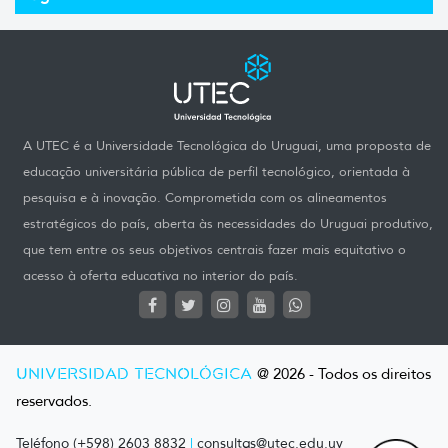
A UTEC é a Universidade Tecnológica do Uruguai, uma proposta de
educação universitária pública de perfil tecnológico, orientada à
pesquisa e à inovação. Comprometida com os alineamentos
estratégicos do país, aberta às necessidades do Uruguai produtivo,
que tem entre os seus objetivos centrais fazer mais equitativo o
acesso à oferta educativa no interior do país.
UNIVERSIDAD TECNOLÓGICA
@ 2026 - Todos os direitos
reservados.
Teléfono (+598) 2603 8832
|
consultas@utec.edu.uy