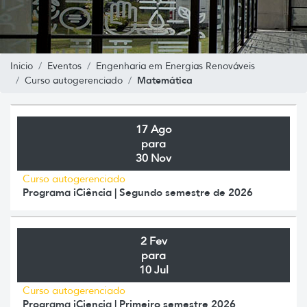
Inicio
Eventos
Engenharia em Energias Renováveis
Matemática
Curso autogerenciado
17 Ago
para
30 Nov
Curso autogerenciado
Programa iCiência | Segundo semestre de 2026
2 Fev
para
10 Jul
Curso autogerenciado
Programa iCiencia | Primeiro semestre 2026