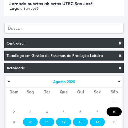
Jornada puertas abiertas UTEC San José
Lugar:
San José
Centro-Sul
Tecnólogo em Gestão de Sistemas de Produção Leiteira
Actividade
Agosto
2026
Dom
Seg
Ter
Qua
Qui
Sex
Sáb
1
2
3
4
5
6
7
8
9
10
11
12
13
14
15