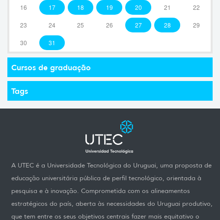
16
17
18
19
20
21
22
23
24
25
26
27
28
29
30
31
Cursos de graduação
Tags
A UTEC é a Universidade Tecnológica do Uruguai, uma proposta de
educação universitária pública de perfil tecnológico, orientada à
pesquisa e à inovação. Comprometida com os alineamentos
estratégicos do país, aberta às necessidades do Uruguai produtivo,
que tem entre os seus objetivos centrais fazer mais equitativo o