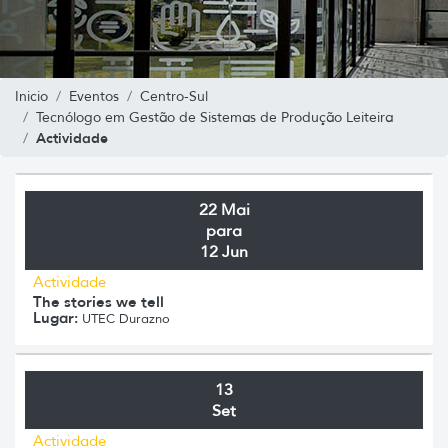
Inicio
Eventos
Centro-Sul
Tecnólogo em Gestão de Sistemas de Produção Leiteira
Actividade
22 Mai
para
12 Jun
Actividade
The stories we tell
Lugar:
UTEC Durazno
13
Set
Actividade