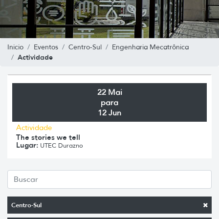
Inicio
Eventos
Centro-Sul
Engenharia Mecatrônica
Actividade
22 Mai
para
12 Jun
Actividade
The stories we tell
Lugar:
UTEC Durazno
Centro-Sul