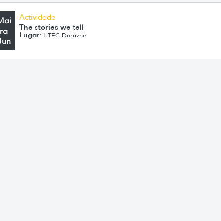
Actividade
Mai
The stories we tell
ra
Lugar:
UTEC Durazno
Jun