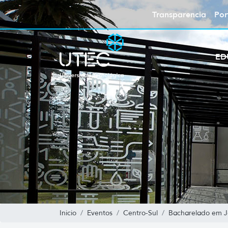
Transparencia
Por
ED
Inicio
Eventos
Centro-Sul
Bacharelado em Ja