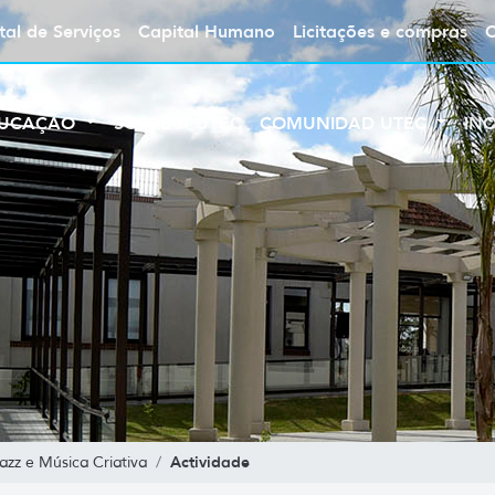
tal de Serviços
Capital Humano
Licitações e compras
UCAÇÃO
SOBRE A UTEC
COMUNIDAD UTEC
IN
Actividade
zz e Música Criativa