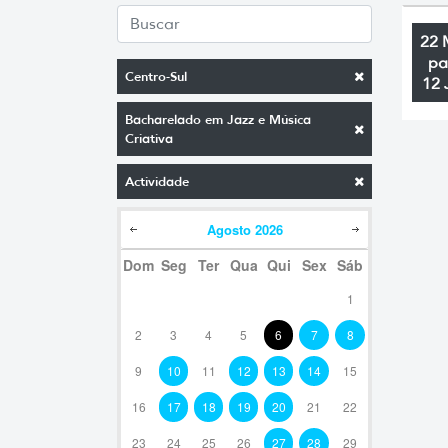
22 
pa
Centro-Sul
12 
Bacharelado em Jazz e Música
Criativa
Actividade
Agosto
2026
Dom
Seg
Ter
Qua
Qui
Sex
Sáb
1
2
3
4
5
6
7
8
9
10
11
12
13
14
15
16
17
18
19
20
21
22
23
24
25
26
27
28
29