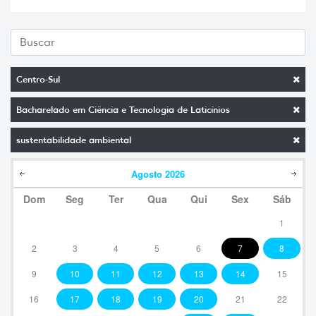
Centro-Sul
Bacharelado em Ciência e Tecnologia de Laticínios
sustentabilidade ambiental
Agosto
2026
Dom
Seg
Ter
Qua
Qui
Sex
Sáb
1
2
3
4
5
6
7
8
9
10
11
12
13
14
15
16
17
18
19
20
21
22