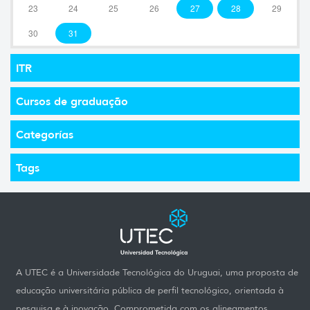
23
24
25
26
27
28
29
30
31
ITR
Cursos de graduação
Categorías
Tags
A UTEC é a Universidade Tecnológica do Uruguai, uma proposta de
educação universitária pública de perfil tecnológico, orientada à
pesquisa e à inovação. Comprometida com os alineamentos